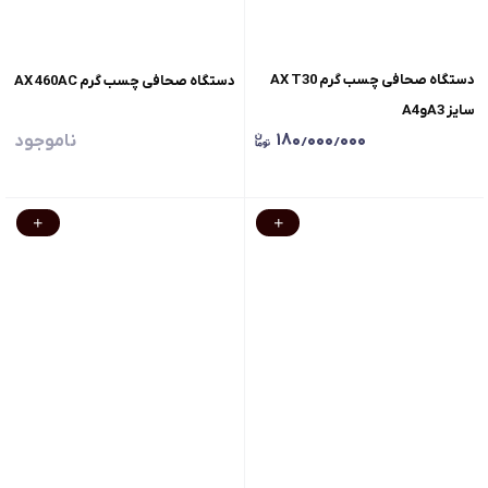
دستگاه صحافی چسب گرم AX T30
دستگاه صحافی چسب گرم AX 460AC
سایز A3وA4
۱۸۰٫۰۰۰٫۰۰۰
ناموجود